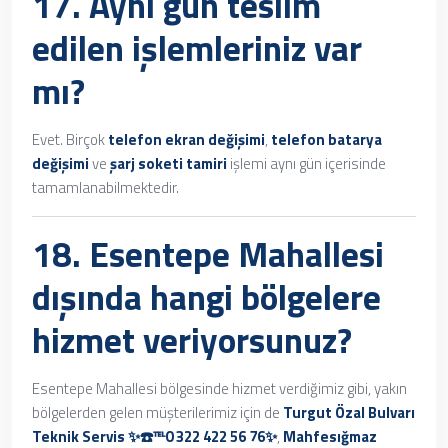
17. Aynı gün teslim
edilen işlemleriniz var
mı?
Evet. Birçok
telefon ekran değişimi
,
telefon batarya
değişimi
ve
şarj soketi tamiri
işlemi aynı gün içerisinde
tamamlanabilmektedir.
18. Esentepe Mahallesi
dışında hangi bölgelere
hizmet veriyorsunuz?
Esentepe Mahallesi bölgesinde hizmet verdiğimiz gibi, yakın
bölgelerden gelen müşterilerimiz için de
Turgut Özal Bulvarı
Teknik Servis ✨☎️℡0 322 422 56 76✨
,
Mahfesığmaz