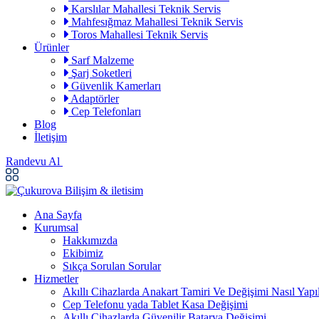
Karslılar Mahallesi Teknik Servis
Mahfesığmaz Mahallesi Teknik Servis
Toros Mahallesi Teknik Servis
Ürünler
Sarf Malzeme
Şarj Soketleri
Güvenlik Kamerları
Adaptörler
Cep Telefonları
Blog
İletişim
Randevu Al
Ana Sayfa
Kurumsal
Hakkımızda
Ekibimiz
Sıkça Sorulan Sorular
Hizmetler
Akıllı Cihazlarda Anakart Tamiri Ve Değişimi Nasıl Yapıl
Cep Telefonu yada Tablet Kasa Değişimi
Akıllı Cihazlarda Güvenilir Batarya Değişimi