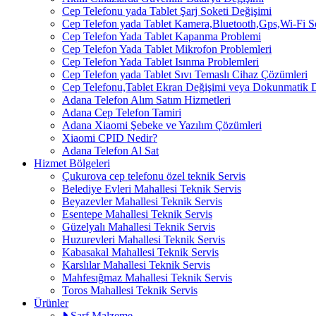
Cep Telefonu yada Tablet Şarj Soketi Değişimi
Cep Telefon yada Tablet Kamera,Bluetooth,Gps,Wi-Fi 
Cep Telefon Yada Tablet Kapanma Problemi
Cep Telefon Yada Tablet Mikrofon Problemleri
Cep Telefon Yada Tablet Isınma Problemleri
Cep Telefon yada Tablet Sıvı Temaslı Cihaz Çözümleri
Cep Telefonu,Tablet Ekran Değişimi veya Dokunmatik 
Adana Telefon Alım Satım Hizmetleri
Adana Cep Telefon Tamiri
Adana Xiaomi Şebeke ve Yazılım Çözümleri
Xiaomi CPID Nedir?
Adana Telefon Al Sat
Hizmet Bölgeleri
Çukurova cep telefonu özel teknik Servis
Belediye Evleri Mahallesi Teknik Servis
Beyazevler Mahallesi Teknik Servis
Esentepe Mahallesi Teknik Servis
Güzelyalı Mahallesi Teknik Servis
Huzurevleri Mahallesi Teknik Servis
Kabasakal Mahallesi Teknik Servis
Karslılar Mahallesi Teknik Servis
Mahfesığmaz Mahallesi Teknik Servis
Toros Mahallesi Teknik Servis
Ürünler
Sarf Malzeme