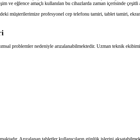
etişim ve eğlence amaçlı kullanılan bu cihazlarda zaman içerisinde çeşitl
i müşterilerimize profesyonel cep telefonu tamiri, tablet tamiri, ekran d
ri
nımsal problemler nedeniyle arızalanabilmektedir. Uzman teknik ekibim
aktadır. Arızalanan tabletler kullanıcıların günlük işlerini aksatabilmek