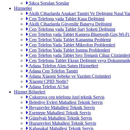
Sıkça Sorulan Sorular
Hizmetler
Akıllı Cihazlarda Anakart Tamiri Ve Değişimi Nasıl Yap
Cep Telefonu yada Tablet Kasa Değişimi
Akıllı Cihazlarda Güvenilir Batarya Değişimi
Cep Telefonu yada Tablet Şarj Soketi Değişimi
Cep Telefon yada Tablet Kamera,Bluetooth,Gps,Wi-Fi
Cep Telefon Yada Tablet Kapanma Problemi
Cep Telefon Yada Tablet Mikrofon Problemleri
Cep Telefon Yada Tablet Isınma Problemleri
Cep Telefon yada Tablet Sıvı Temaslı Cihaz Çözümleri
Cep Telefonu,Tablet Ekran Değişimi veya Dokunmatik
Adana Telefon Alım Satım Hizmetleri
Adana Cep Telefon Tamiri
Adana Xiaomi Şebeke ve Yazılım Çözümleri
Xiaomi CPID Nedir?
Adana Telefon Al Sat
Hizmet Bölgeleri
Çukurova cep telefonu özel teknik Servis
Belediye Evleri Mahallesi Teknik Servis
Beyazevler Mahallesi Teknik Servis
Esentepe Mahallesi Teknik Servis
Güzelyalı Mahallesi Teknik Servis
Huzurevleri Mahallesi Teknik Servis
Kabasakal Mahallesi Teknik Servis