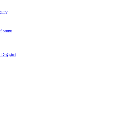
ılır?
 Sorunu
 Değişimi