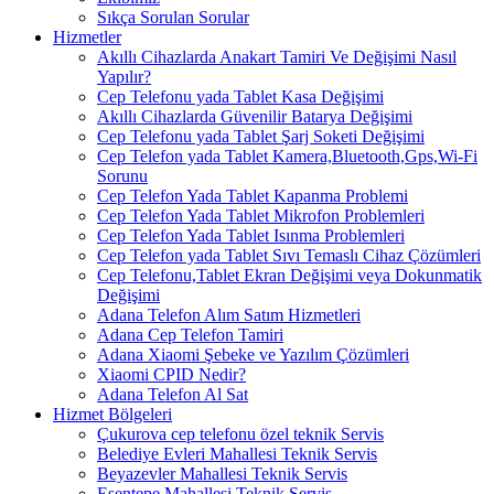
Sıkça Sorulan Sorular
Hizmetler
Akıllı Cihazlarda Anakart Tamiri Ve Değişimi Nasıl
Yapılır?
Cep Telefonu yada Tablet Kasa Değişimi
Akıllı Cihazlarda Güvenilir Batarya Değişimi
Cep Telefonu yada Tablet Şarj Soketi Değişimi
Cep Telefon yada Tablet Kamera,Bluetooth,Gps,Wi-Fi
Sorunu
Cep Telefon Yada Tablet Kapanma Problemi
Cep Telefon Yada Tablet Mikrofon Problemleri
Cep Telefon Yada Tablet Isınma Problemleri
Cep Telefon yada Tablet Sıvı Temaslı Cihaz Çözümleri
Cep Telefonu,Tablet Ekran Değişimi veya Dokunmatik
Değişimi
Adana Telefon Alım Satım Hizmetleri
Adana Cep Telefon Tamiri
Adana Xiaomi Şebeke ve Yazılım Çözümleri
Xiaomi CPID Nedir?
Adana Telefon Al Sat
Hizmet Bölgeleri
Çukurova cep telefonu özel teknik Servis
Belediye Evleri Mahallesi Teknik Servis
Beyazevler Mahallesi Teknik Servis
Esentepe Mahallesi Teknik Servis