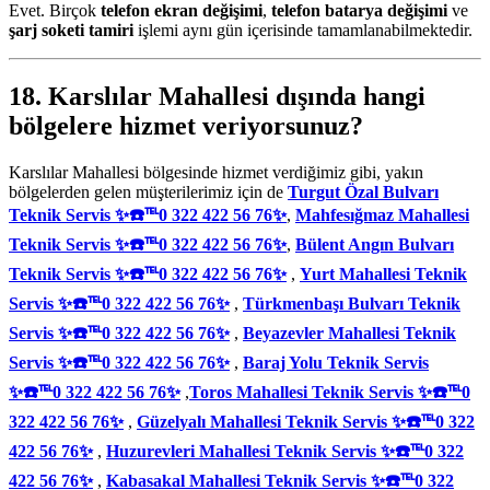
Evet. Birçok
telefon ekran değişimi
,
telefon batarya değişimi
ve
şarj soketi tamiri
işlemi aynı gün içerisinde tamamlanabilmektedir.
18. Karslılar Mahallesi dışında hangi
bölgelere hizmet veriyorsunuz?
Karslılar Mahallesi bölgesinde hizmet verdiğimiz gibi, yakın
bölgelerden gelen müşterilerimiz için de
Turgut Özal Bulvarı
Teknik Servis ✨☎️℡0 322 422 56 76✨
,
Mahfesığmaz Mahallesi
Teknik Servis ✨☎️℡0 322 422 56 76✨
,
Bülent Angın Bulvarı
Teknik Servis ✨☎️℡0 322 422 56 76✨
,
Yurt Mahallesi Teknik
Servis ✨☎️℡0 322 422 56 76✨
,
Türkmenbaşı Bulvarı Teknik
Servis ✨☎️℡0 322 422 56 76✨
,
Beyazevler Mahallesi Teknik
Servis ✨☎️℡0 322 422 56 76✨
,
Baraj Yolu Teknik Servis
✨☎️℡0 322 422 56 76✨
,
Toros Mahallesi Teknik Servis ✨☎️℡0
322 422 56 76✨
,
Güzelyalı Mahallesi Teknik Servis ✨☎️℡0 322
422 56 76✨
,
Huzurevleri Mahallesi Teknik Servis ✨☎️℡0 322
422 56 76✨
,
Kabasakal Mahallesi Teknik Servis ✨☎️℡0 322