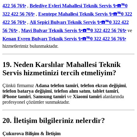
422 56 76✨
,
Belediye Evleri Mahallesi Teknik Servis ✨☎️℡0
322 422 56 76✨
,
Esentepe Mahallesi Teknik Servis ✨☎️℡0 322
422 56 76✨
,
Ali Sepici Bulvarı Teknik Servis ✨☎️℡0 322 422
56 76✨
,
Mavi Bulvar Teknik Servis ✨☎️℡0 322 422 56 76✨
ve
Kenan Evren Bulvarı Teknik Servis ✨☎️℡0 322 422 56 76✨
hizmetlerimiz bulunmaktadır.
19. Neden
Karslılar Mahallesi Teknik
Servis
hizmetinizi tercih etmeliyim?
Çünkü firmamız
Adana telefon tamiri
,
telefon ekran değişimi
,
telefon batarya değişimi
,
telefon alım satım
,
tablet tamiri
,
iPhone tamiri
,
Samsung tamiri
ve
Xiaomi tamiri
alanlarında
profesyonel çözümler sunmaktadır.
20. İletişim bilgileriniz nelerdir?
Çukurova Bilişim & İletişim