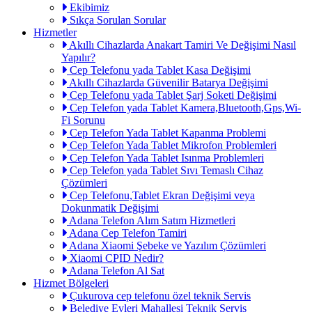
Ekibimiz
Sıkça Sorulan Sorular
Hizmetler
Akıllı Cihazlarda Anakart Tamiri Ve Değişimi Nasıl
Yapılır?
Cep Telefonu yada Tablet Kasa Değişimi
Akıllı Cihazlarda Güvenilir Batarya Değişimi
Cep Telefonu yada Tablet Şarj Soketi Değişimi
Cep Telefon yada Tablet Kamera,Bluetooth,Gps,Wi-
Fi Sorunu
Cep Telefon Yada Tablet Kapanma Problemi
Cep Telefon Yada Tablet Mikrofon Problemleri
Cep Telefon Yada Tablet Isınma Problemleri
Cep Telefon yada Tablet Sıvı Temaslı Cihaz
Çözümleri
Cep Telefonu,Tablet Ekran Değişimi veya
Dokunmatik Değişimi
Adana Telefon Alım Satım Hizmetleri
Adana Cep Telefon Tamiri
Adana Xiaomi Şebeke ve Yazılım Çözümleri
Xiaomi CPID Nedir?
Adana Telefon Al Sat
Hizmet Bölgeleri
Çukurova cep telefonu özel teknik Servis
Belediye Evleri Mahallesi Teknik Servis