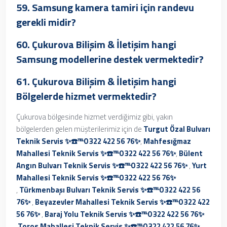
59. Samsung kamera tamiri için randevu
gerekli midir?
60. Çukurova Bilişim & İletişim hangi
Samsung modellerine destek vermektedir?
61. Çukurova Bilişim & İletişim hangi
Bölgelerde hizmet vermektedir?
Çukurova bölgesinde hizmet verdiğimiz gibi, yakın
bölgelerden gelen müşterilerimiz için de
Turgut Özal Bulvarı
Teknik Servis ✨☎️℡0 322 422 56 76✨
,
Mahfesığmaz
Mahallesi Teknik Servis ✨☎️℡0 322 422 56 76✨
,
Bülent
Angın Bulvarı Teknik Servis ✨☎️℡0 322 422 56 76✨
,
Yurt
Mahallesi Teknik Servis ✨☎️℡0 322 422 56 76✨
,
Türkmenbaşı Bulvarı Teknik Servis ✨☎️℡0 322 422 56
76✨
,
Beyazevler Mahallesi Teknik Servis ✨☎️℡0 322 422
56 76✨
,
Baraj Yolu Teknik Servis ✨☎️℡0 322 422 56 76✨
,
Toros Mahallesi Teknik Servis ✨☎️℡0 322 422 56 76✨
,