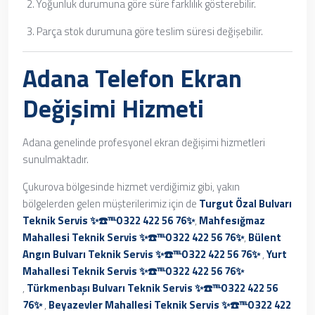
Yoğunluk durumuna göre süre farklılık gösterebilir.
Parça stok durumuna göre teslim süresi değişebilir.
Adana Telefon Ekran
Değişimi Hizmeti
Adana genelinde profesyonel ekran değişimi hizmetleri
sunulmaktadır.
Çukurova bölgesinde hizmet verdiğimiz gibi, yakın
bölgelerden gelen müşterilerimiz için de
Turgut Özal Bulvarı
Teknik Servis ✨☎️℡0 322 422 56 76✨
,
Mahfesığmaz
Mahallesi Teknik Servis ✨☎️℡0 322 422 56 76✨
,
Bülent
Angın Bulvarı Teknik Servis ✨☎️℡0 322 422 56 76✨
,
Yurt
Mahallesi Teknik Servis ✨☎️℡0 322 422 56 76✨
,
Türkmenbaşı Bulvarı Teknik Servis ✨☎️℡0 322 422 56
76✨
,
Beyazevler Mahallesi Teknik Servis ✨☎️℡0 322 422