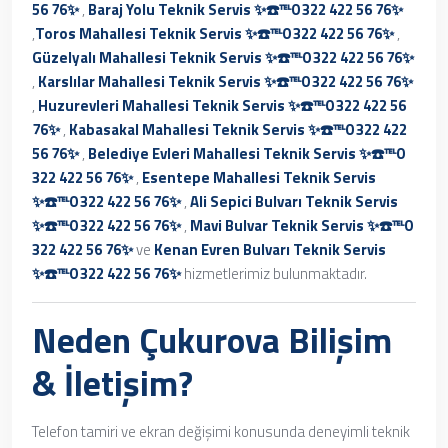
56 76✨
,
Baraj Yolu Teknik Servis ✨☎️℡0 322 422 56 76✨
,
Toros Mahallesi Teknik Servis ✨☎️℡0 322 422 56 76✨
,
Güzelyalı Mahallesi Teknik Servis ✨☎️℡0 322 422 56 76✨
,
Karslılar Mahallesi Teknik Servis ✨☎️℡0 322 422 56 76✨
,
Huzurevleri Mahallesi Teknik Servis ✨☎️℡0 322 422 56
76✨
,
Kabasakal Mahallesi Teknik Servis ✨☎️℡0 322 422
56 76✨
,
Belediye Evleri Mahallesi Teknik Servis ✨☎️℡0
322 422 56 76✨
,
Esentepe Mahallesi Teknik Servis
✨☎️℡0 322 422 56 76✨
,
Ali Sepici Bulvarı Teknik Servis
✨☎️℡0 322 422 56 76✨
,
Mavi Bulvar Teknik Servis ✨☎️℡0
322 422 56 76✨
ve
Kenan Evren Bulvarı Teknik Servis
✨☎️℡0 322 422 56 76✨
hizmetlerimiz bulunmaktadır.
Neden Çukurova Bilişim
& İletişim?
Telefon tamiri ve ekran değişimi konusunda deneyimli teknik