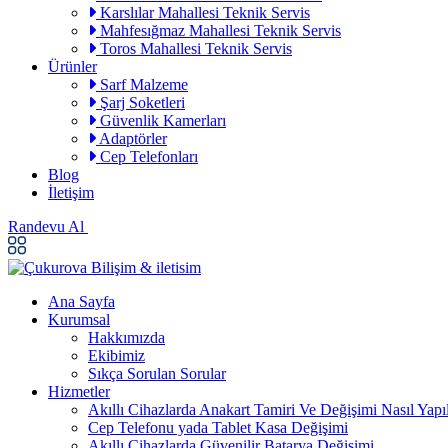
Karslılar Mahallesi Teknik Servis
Mahfesığmaz Mahallesi Teknik Servis
Toros Mahallesi Teknik Servis
Ürünler
Sarf Malzeme
Şarj Soketleri
Güvenlik Kamerları
Adaptörler
Cep Telefonları
Blog
İletişim
Randevu Al
Ana Sayfa
Kurumsal
Hakkımızda
Ekibimiz
Sıkça Sorulan Sorular
Hizmetler
Akıllı Cihazlarda Anakart Tamiri Ve Değişimi Nasıl Yapıl
Cep Telefonu yada Tablet Kasa Değişimi
Akıllı Cihazlarda Güvenilir Batarya Değişimi