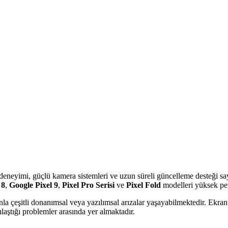
oid deneyimi, güçlü kamera sistemleri ve uzun süreli güncelleme desteği 
 8
,
Google Pixel 9
,
Pixel Pro Serisi
ve
Pixel Fold
modelleri yüksek per
nla çeşitli donanımsal veya yazılımsal arızalar yaşayabilmektedir. Ekran 
şılaştığı problemler arasında yer almaktadır.