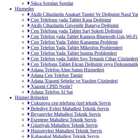
Sıkça Sorulan Sorular
Hizmetler
Akıllı Cihazlarda Anakart Tamiri Ve Değişimi Nasıl Yap
Cep Telefonu yada Tablet Kasa Değişimi
Akıllı Cihazlarda Güvenilir Batarya Değişimi
Cep Telefonu yada Tablet Şarj Soketi Değişimi
Cep Telefon yada Tablet Kamera,Bluetooth,Gps,Wi-Fi
Cep Telefon Yada Tablet Kapanma Problemi
Cep Telefon Yada Tablet Mikrofon Problemleri
Cep Telefon Yada Tablet Isınma Problemleri
Cep Telefon yada Tablet Sıvı Temaslı Cihaz Çözümleri
Cep Telefonu,Tablet Ekran Değişimi veya Dokunmatik
Adana Telefon Alım Satım Hizmetleri
Adana Cep Telefon Tamiri
Adana Xiaomi Şebeke ve Yazılım Çözümleri
Xiaomi CPID Nedir?
Adana Telefon Al Sat
Hizmet Bölgeleri
Çukurova cep telefonu özel teknik Servis
Belediye Evleri Mahallesi Teknik Servis
Beyazevler Mahallesi Teknik Servis
Esentepe Mahallesi Teknik Servis
Güzelyalı Mahallesi Teknik Servis
Huzurevleri Mahallesi Teknik Servis
Kabasakal Mahallesi Teknik Servis