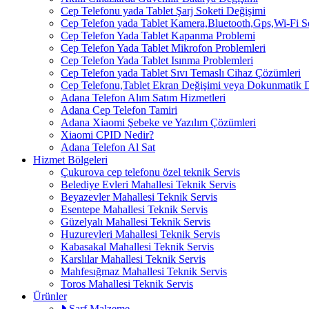
Cep Telefonu yada Tablet Şarj Soketi Değişimi
Cep Telefon yada Tablet Kamera,Bluetooth,Gps,Wi-Fi 
Cep Telefon Yada Tablet Kapanma Problemi
Cep Telefon Yada Tablet Mikrofon Problemleri
Cep Telefon Yada Tablet Isınma Problemleri
Cep Telefon yada Tablet Sıvı Temaslı Cihaz Çözümleri
Cep Telefonu,Tablet Ekran Değişimi veya Dokunmatik 
Adana Telefon Alım Satım Hizmetleri
Adana Cep Telefon Tamiri
Adana Xiaomi Şebeke ve Yazılım Çözümleri
Xiaomi CPID Nedir?
Adana Telefon Al Sat
Hizmet Bölgeleri
Çukurova cep telefonu özel teknik Servis
Belediye Evleri Mahallesi Teknik Servis
Beyazevler Mahallesi Teknik Servis
Esentepe Mahallesi Teknik Servis
Güzelyalı Mahallesi Teknik Servis
Huzurevleri Mahallesi Teknik Servis
Kabasakal Mahallesi Teknik Servis
Karslılar Mahallesi Teknik Servis
Mahfesığmaz Mahallesi Teknik Servis
Toros Mahallesi Teknik Servis
Ürünler
Sarf Malzeme