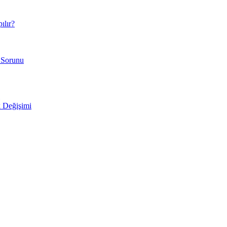
ılır?
 Sorunu
 Değişimi