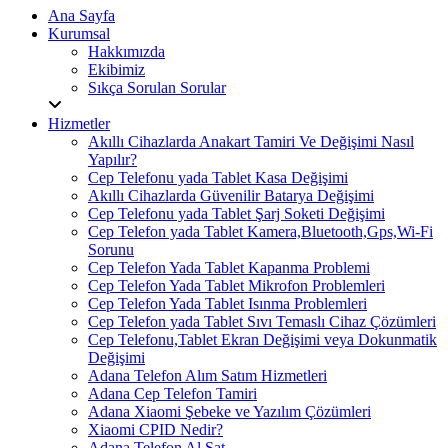
Ana Sayfa
Kurumsal
Hakkımızda
Ekibimiz
Sıkça Sorulan Sorular
Hizmetler
Akıllı Cihazlarda Anakart Tamiri Ve Değişimi Nasıl
Yapılır?
Cep Telefonu yada Tablet Kasa Değişimi
Akıllı Cihazlarda Güvenilir Batarya Değişimi
Cep Telefonu yada Tablet Şarj Soketi Değişimi
Cep Telefon yada Tablet Kamera,Bluetooth,Gps,Wi-Fi
Sorunu
Cep Telefon Yada Tablet Kapanma Problemi
Cep Telefon Yada Tablet Mikrofon Problemleri
Cep Telefon Yada Tablet Isınma Problemleri
Cep Telefon yada Tablet Sıvı Temaslı Cihaz Çözümleri
Cep Telefonu,Tablet Ekran Değişimi veya Dokunmatik
Değişimi
Adana Telefon Alım Satım Hizmetleri
Adana Cep Telefon Tamiri
Adana Xiaomi Şebeke ve Yazılım Çözümleri
Xiaomi CPID Nedir?
Adana Telefon Al Sat