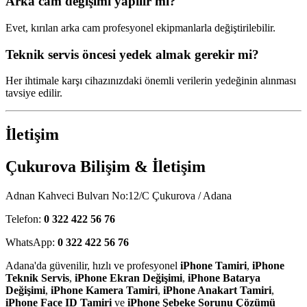
Arka cam değişimi yapılır mı?
Evet, kırılan arka cam profesyonel ekipmanlarla değiştirilebilir.
Teknik servis öncesi yedek almak gerekir mi?
Her ihtimale karşı cihazınızdaki önemli verilerin yedeğinin alınması
tavsiye edilir.
İletişim
Çukurova Bilişim & İletişim
Adnan Kahveci Bulvarı No:12/C Çukurova / Adana
Telefon:
0 322 422 56 76
WhatsApp:
0 322 422 56 76
Adana'da güvenilir, hızlı ve profesyonel
iPhone Tamiri
,
iPhone
Teknik Servis
,
iPhone Ekran Değişimi
,
iPhone Batarya
Değişimi
,
iPhone Kamera Tamiri
,
iPhone Anakart Tamiri
,
iPhone Face ID Tamiri
ve
iPhone Şebeke Sorunu Çözümü