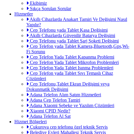
Ekibimiz
Sıkça Sorulan Sorular
Hizmetler
Akıllı Cihazlarda Anakart Tamiri Ve Değişimi Nasıl
Yapılır?
Cep Telefonu yada Tablet Kasa Değişimi
Akıllı Cihazlarda Güvenilir Batarya Değişimi
Cep Telefonu yada Tablet Şarj Soketi Değişimi
Cep Telefon yada Tablet Kamera,Bluetooth,Gps,Wi-
Fi Sorunu
Cep Telefon Yada Tablet Kapanma Problemi
Cep Telefon Yada Tablet Mikrofon Problemleri
Cep Telefon Yada Tablet Isınma Problemleri
Cep Telefon yada Tablet Sıvı Temaslı Cihaz
Çözümleri
Cep Telefonu,Tablet Ekran Değişimi veya
Dokunmatik Değişimi
Adana Telefon Alım Satım Hizmetleri
Adana Cep Telefon Tamiri
Adana Xiaomi Şebeke ve Yazılım Çözümleri
Xiaomi CPID Nedir?
Adana Telefon Al Sat
Hizmet Bölgeleri
Çukurova cep telefonu özel teknik Servis
Belediye Evleri Mahallesi Teknik Servis