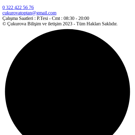
0 322 422 56 76
cukurovatoptan@gmail.com
Çalışma Saatleri :
P.Tesi - Cmt : 08:30 - 20:00
© Çukurova Bilişim ve iletişim 2023 - Tüm Hakları Saklıdır.