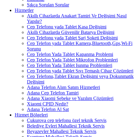
Sıkça Sorulan Sorular
Hizmetler
Akıllı Cihazlarda Anakart Tamiri Ve Değişimi Nasıl
Yapılır?
Cep Telefonu yada Tablet Kasa Değişimi
Akıllı Cihazlarda Güvenilir Batarya Değişimi
Cep Telefonu yada Tablet Şarj Soketi Değişimi
Cep Telefon yada Tablet Kamera,Bluetooth,Gps,Wi-Fi
Sorunu
Cep Telefon Yada Tablet Kapanma Problemi
Cep Telefon Yada Tablet Mikrofon Problemleri
Cep Telefon Yada Tablet Isınma Problemleri
Cep Telefon yada Tablet Sıvı Temaslı Cihaz Çözümleri
Cep Telefonu,Tablet Ekran Değişimi veya Dokunmatik
Değişimi
Adana Telefon Alım Satım Hizmetleri
Adana Cep Telefon Tamiri
Adana Xiaomi Şebeke ve Yazılım Çözümleri
Xiaomi CPID Nedir?
Adana Telefon Al Sat
Hizmet Bölgeleri
Çukurova cep telefonu özel teknik Servis
Belediye Evleri Mahallesi Teknik Servis
Beyazevler Mahallesi Teknik Servis
Esentepe Mahallesi Teknik Servis